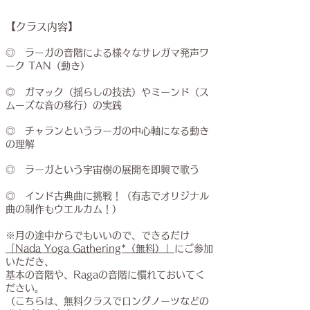
【クラス内容】
◎ ラーガの音階による様々なサレガマ発声ワ
ーク TAN（動き）
◎ ガマック（揺らし
の技法）や
ミーンド（ス
ムーズな音の移行）の実践
◎ チャランというラーガの中心軸になる動き
の理解
◎ ラーガという宇宙樹の展開を即興で歌う
◎ インド古典曲に挑戦！（有志でオリジナル
曲の制作もウエルカム！）
※月の途中からでもいいので、できるだけ
「Nada Yoga Gathering*（無料）」
にご参加
いただき、
基本の音階や、Ragaの音階に慣れておいてく
ださい。
​
（こちらは、無料クラスでロングノーツなどの