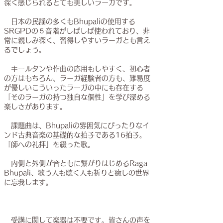
深く感じられるとても美しいラーガです。
​ 日本の民謡の多くもBhupaliの使用する
SRGPDの５音階がしばしば使われており、非
常に親しみ深く、習得しやすいラーガとも言え
るでしょう。
キールタンや作曲の応用もしやすく、初心者
の方はもちろん、ラーガ経験者の方も、難易度
が優しいこういったラーガの中にも存在する
「そのラーガの持つ独自な個性」を学び深める
楽しさがあります。
課題曲は、Bhupaliの雰囲気にぴったりなイ
ンド古典音楽の基礎的な拍子である16拍子。
「師への礼拝」を綴った歌。
​ 内側と外側が音ともに繋がりはじめるRaga
Bhupali、歌う人も聴く人も祈りと癒しの世界
に忘我します。
受講に関して楽器は不要です。皆さんの声を