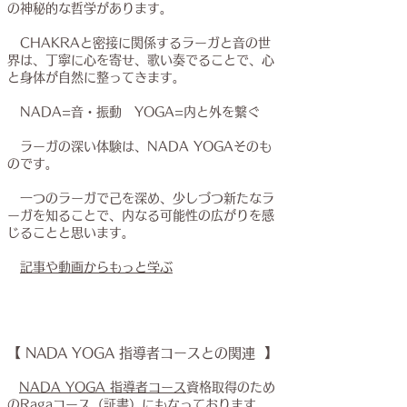
の神秘的な哲学があります。
CHAKRAと密接に関係するラーガと音の世
界は、丁寧に心を寄せ、歌い奏でることで、心
と身体が自然に整っ
てきます。
NADA=音・振動 YOGA=内と外を繋ぐ
​ ラーガの深い体験は、NADA YOGAそのも
のです。
​ 一つのラーガで己を深め、少しづつ新たなラ
ーガを知ることで、内なる可能性の広がりを感
じることと思います。
​
記事や動画からもっと学ぶ
【 NADA YOGA 指導者コースとの関連 】
NADA YOGA 指導者コース
資格取得のため
のRagaコース（証書）にもなっております。