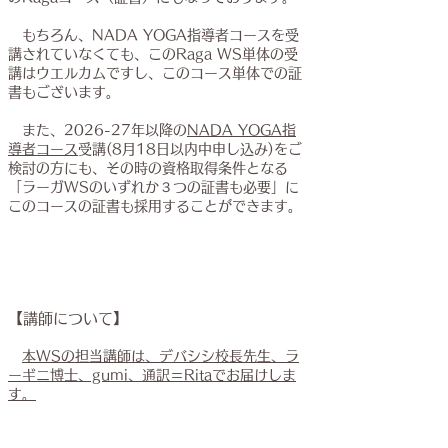
もちろん、NADA YOGA指導者コースを受
講されていなくても、このRaga WS
単体
の受
講はウエルカムですし、このコース単体での証
書もございます。
また、2026-27年以降の
NADA YOGA指
導者コース
受講(8月18日以内中申し込み)をご
検討の方にも、その時の資格取得条件となる
「ラーガWSのいずれか３つの証書も必要」に
このコースの証書も採用することができます。
【講師について】
本WSの担当講師は、デバシシ校長先生、ラ
ーギニ博士、gumi、通訳＝Ritaでお届けしま
す。