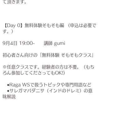
て頂きます。
【Day 0
】無料体験そもそも編 （申込は必要で
す。）
9月4日 19:00-
講師 gumi
初心者さん向けの「無料体験 そもそもクラス」
※任意クラスです。経験者の方は不要。（もち
ろん参加してくださってもOK!）
●Raga WSで扱うトピックや専門用語など
●サレガマパダニサ（インドのドレミ）の意
味解説
​ ※Raga Bhupaliを深めるというよりは、も
っとそもそものお話や実技。
​◎
​ 受講前に
「記事や動画から学ぶ」
ページか
ら予習しておくとスムーズです。
※申し込み→ZOOMリンク取得→無料体験参加