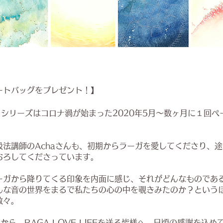
ートバッグをプレゼント！】
」シリーズはコロナ渦が始まった2020年5月〜数ヶ月に１回
吸法講師のAchaさんも、初期からラーガを愛してくださり、
おろしてくださっています。
ーガから降りてくる印象を内面に感じ、それがどんなものであ
んな音の世界をまるで私たちの心の中を覗きみたのか？という
数々。
ANから、RAGA LOVE LIFEを送る皆様へ、日頃の感謝を込