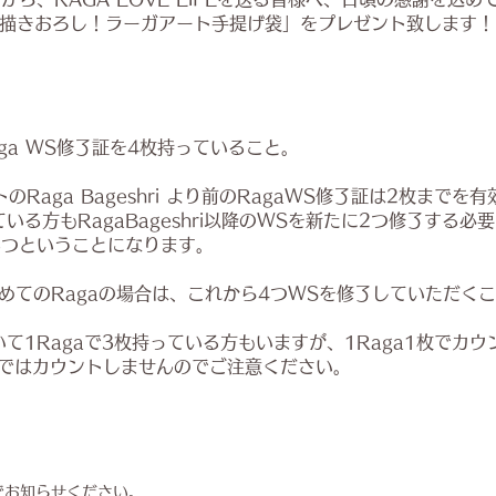
ん描きおろし！ラーガアート手提げ袋」をプレゼント致します！
】
ga WS修了証を4枚持っていること。
トのRaga Bageshri より前のRagaWS修了証は2枚まで
いる方もRagaBageshri以降のWSを新たに2つ修了する必
3つということになります。
iがはじめてのRagaの場合は、これから4つWSを修了していただ
て1Ragaで3枚持っている方もいますが、1Raga1枚でカ
けではカウントしませんのでご注意ください。
でお知らせください。