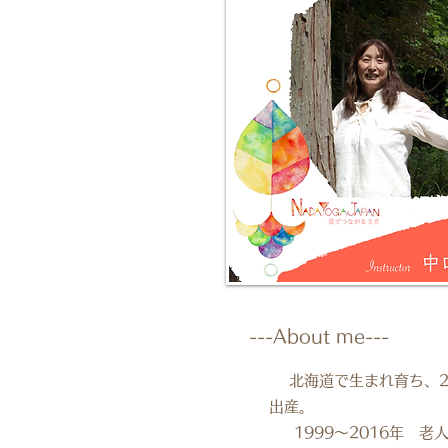
​---About me---
北海道で生まれ育ち、22
出産。
1999～2016年 老