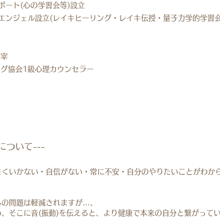
ート(心の学習会等)設立
ンジェル設立(レイキヒーリング・レイキ伝授・量子力学的学習会
宰
協会1級心理カウンセラー
力について---
まくいかない・自信がない・常に不安・自分のやりたいことがわか
。
らの問題は軽減されますが…、
、そこに音(振動)を伝えると、より健康で本来の自分と繋がって