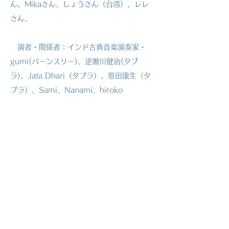
ん
、Mikaさん、
​しょうさん（台湾）、レレ
さん、
演者・関係者：インド古典音楽演奏家・
gumi(バーンスリー)、逆瀬川健治(タブ
ラ)、Jata Dhari（タブラ）、原田康生（タ
ブラ）、Sami、Nanami、hiroko
​ ※鑑賞 gumi母（真智子）4日はgumiと
同じホテル→帰りはレレさんに乗せてもらい
たし
【費用
】
● 奉納演
奏料 ¥5000