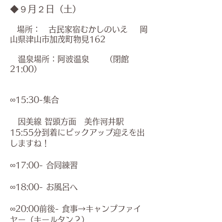
◆９月２日（土）
場所： 古民家宿む
かしのいえ 岡
​
山県津山市加茂町物見162
温泉場所：阿波温泉
​ （閉館
21:00
）
∞15:30-集合
因美線 智頭方面 美作河井駅
15:55分到着にピックアップ迎えを出
しますね！
∞17:00- 合同練習
∞18:00- お風呂へ
∞20:00前後- 食事→キャンプファイ
ヤー
​（キールタン？）