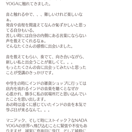
YOGAに触れてきました。
音と触れる中で、、、難しいけれど楽しいな
ぁ。
発音や音程を間違えてなんか恥ずかしいと思っ
てる自分もいる。
苦しい時には自分の内側にある言葉にならない
声を教えてくれるなぁ。
そんなたくさんの感情に出会いました。
音を教えてもらい、奏でて、向き合いながら、
新しい私と出会うことが楽しくて。。。
もっとたくさんの音に出会ってみたいと思った
ことが受講のきっかけです。
中学生の時にインドの雑貨ショップに行っては
店内を流れるインドの音楽を聴くとなぜか
心惹かれ、勝手に私の居場所だと思い込んでい
たことを思い出します。
あの時は遠くに感じていたインドの音を本気で
学ぶ日が来るなんて。。。
マニアック、そして時にストイック？なNADA
YOGAの世界へ飛び込むことに緊張や不安もあ
りますが、誠実に真面目に学び、そして純粋に