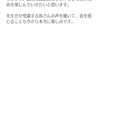
音を楽しんでいきたいと思います。
先生方や受講する皆さんの声を聴いて、音を感
じることも今から本当に楽しみです。
夢は、自分の歌声を好きになること。
そして内側から出てきたそのまんまの私を表現
したり、歌や作曲をしてシェアしていきたいと
思っています。
​---受講環境について---
旦那さん、小学校3年生の女の子、家族３人暮ら
しです。
平日の朝ワークは出勤前ということもあり、耳だ
け参加となることが多いです。
夜や土日は出来る限り、画面オンで受講します。
画面オンの時には娘の乱入や、
同じ敷地内に住む両親の突然の自宅侵入（何かの
用事で私を大声で呼び続ける）が多々あるかと思
います。笑
畑だらけの田舎に住んでおり、朝でも夜でも音は